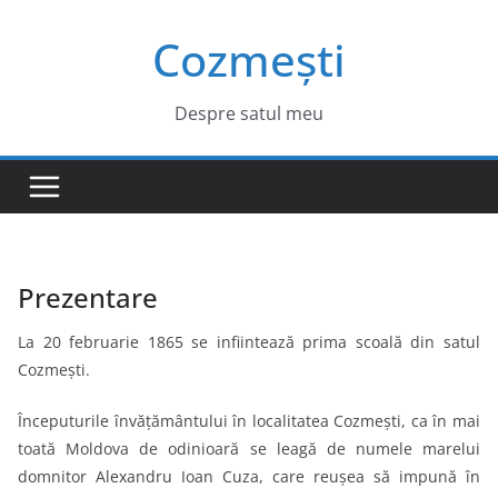
Sari
Cozmești
la
conținut
Despre satul meu
Prezentare
La 20 februarie 1865 se infiintează prima scoală din satul
Cozmești.
Începuturile învățământului în localitatea Cozmești, ca în mai
toată Moldova de odinioară se leagă de numele marelui
domnitor Alexandru Ioan Cuza, care reușea să impună în