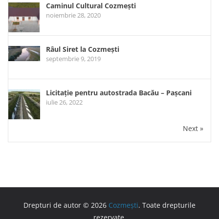
Caminul Cultural Cozmești
noiembrie 28, 2020
Râul Siret la Cozmești
septembrie 9, 2019
Licitație pentru autostrada Bacău – Pașcani
iulie 26, 2022
Next »
Drepturi de autor © 2026
Cozmești
. Toate drepturile
rezervate.