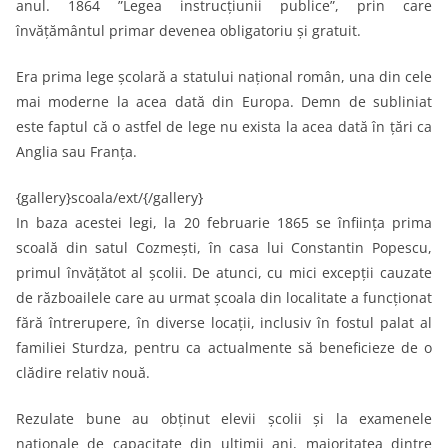
anul. 1864 ”Legea instrucțiunii publice”, prin care
învățământul primar devenea obligatoriu și gratuit.
Era prima lege școlară a statului național român, una din cele
mai moderne la acea dată din Europa. Demn de subliniat
este faptul că o astfel de lege nu exista la acea dată în țări ca
Anglia sau Franța.
{gallery}scoala/ext/{/gallery}
In baza acestei legi, la 20 februarie 1865 se înființa prima
scoală din satul Cozmești, în casa lui Constantin Popescu,
primul învățătot al școlii. De atunci, cu mici excepții cauzate
de războailele care au urmat școala din localitate a funcționat
fără întrerupere, în diverse locații, inclusiv în fostul palat al
familiei Sturdza, pentru ca actualmente să beneficieze de o
clădire relativ nouă.
Rezulate bune au obținut elevii școlii și la examenele
naționale de capacitate din ultimii ani, majoritatea dintre