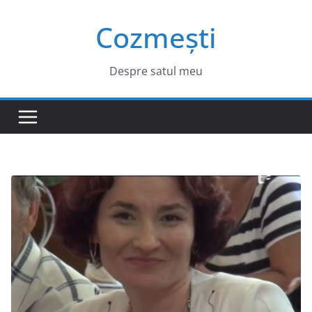
Sari
Cozmești
la
conținut
Despre satul meu