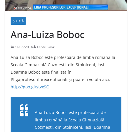
ŞCOALĂ
Ana-Luiza Boboc
21/06/2016
Teofil Gavril
Ana-Luiza Boboc este profesoară de limba română la
Școala Gimnazială Cozmești, din Stolniceni, Iași.
Doamna Boboc este finalistă în
‪#‎ligaprofesorilorexceptionali‬ şi poate fi votata aici:
http://goo.gl/stvx9O
Ana-Luiza Boboc este profesoară de
limba română la Școala Gimnazială
Cozmești, din Stolniceni, Iași. Doamna