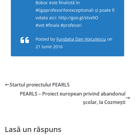
Boboc este finalistă în
#ligaprofesorilorexceptionali şi poate fi
votata aici: http://goo.gl/stvx9O
#vot #finala #profesori
Posted by
Fundatia Dan Voiculescu
on
21 Iunie 2016
Startul proiectului PEARLS
PEARLS – Proiect european privind abandonul
școlar, la Cozmești
Lasă un răspuns